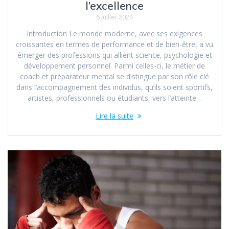
l’excellence
6 juillet 2024
Introduction Le monde moderne, avec ses exigences
croissantes en termes de performance et de bien-être, a vu
émerger des professions qui allient science, psychologie et
développement personnel. Parmi celles-ci, le métier de
coach et préparateur mental se distingue par son rôle clé
dans l’accompagnement des individus, qu’ils soient sportifs,
artistes, professionnels ou étudiants, vers l’atteinte…
Lire la suite