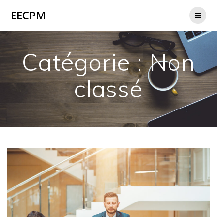
Passer
EECPM
au
contenu
Catégorie :
Non
classé